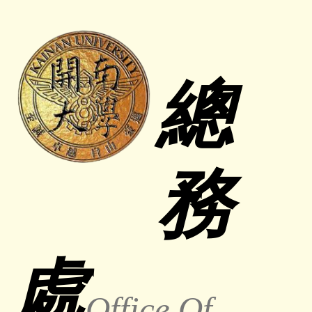
跳
到
主
要
總
內
容
區
務
處
O
ffice
Of