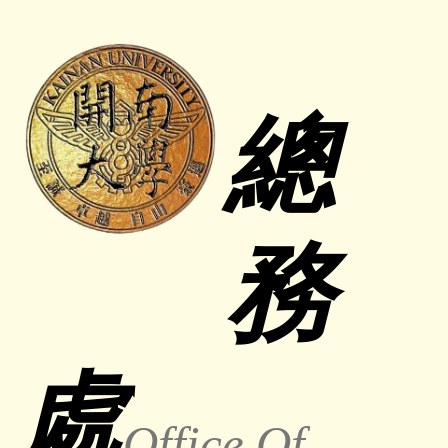
跳
到
主
要
總
內
容
區
務
處
O
ffice
Of